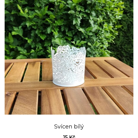
Svícen bílý
15
Kč