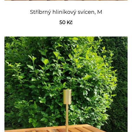
Stříbrný hliníkový svícen, M
50
Kč