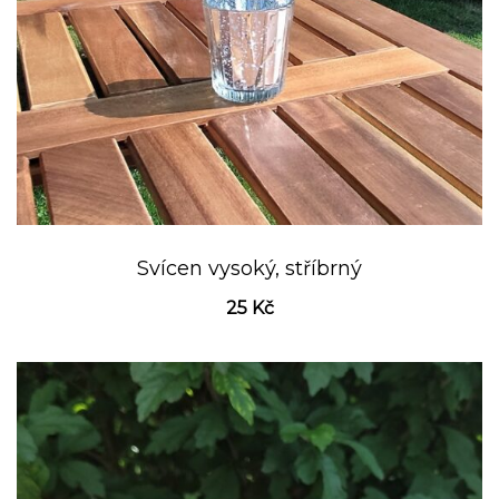
Svícen vysoký, stříbrný
25
Kč