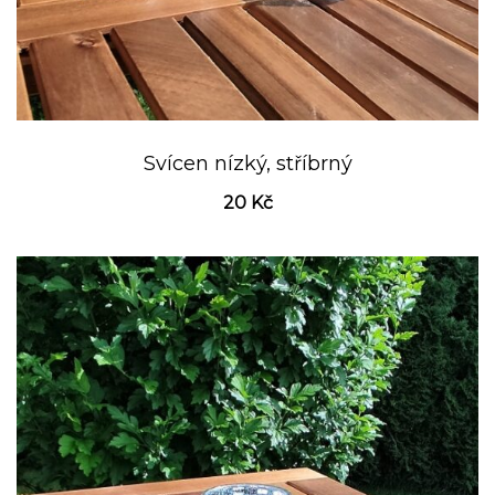
Svícen nízký, stříbrný
20
Kč